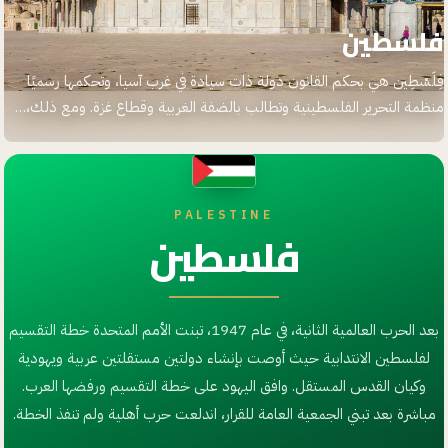
فلسطين
فِلَسْطِين هي بحكم القانون دولة ذات سيادة في غرب آسيا، وتحكمها رسميًا
منظمة التحرير الفلسطينية وتطالب بالضفة الغربية وقطاع غزة. ومع ذلك،…
PALESTINE
فلسطين
بعد الحرب العالمية الثانية، في عام 1947، تبنت الأمم المتحدة خطة التقسيم
لفلسطين الانتدابية حيث أوصت بإنشاء دولتين مستقلتين عربية ويهودية
وكيان القدس المستقل. وافق اليهود على خطة التقسيم ورفضها العرب.
مباشرة بعد تبني الجمعية العامة للقرار، اندلعت حرب أهلية ولم تنفذ الخطة.