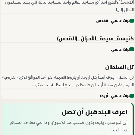
ٱلْمَسْجِدُ ٱلْأَقْصَىٰ أحد أكبر مساجد العالم وأحد المساجد الثلاثة التي يشد المسلمون
الرحال إليها
تراث عالمي
· القدس
كنيسة_سيدة_الأحزان_(القدس)
05
تراث عالمي
تل السلطان
06
تل السطان يعرف أيضاً بِتل أريحا، أو بأريحا القديمة. هو أحد المواقع الاثرية التاريخية
الموجودة في مدينة أريحا في فلسطين، ويتبع لمنظمة اليونسكو…
تراث عالمي
· أريحا
اعرف البلد قبل أن تصل
أين تقع مدنها، وكيف يكون طقسها هذا الأسبوع، وما الذي يحتاجه المسافر
قبل الحجز