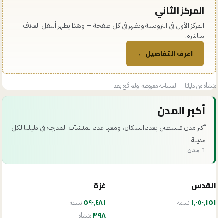
المركز الثاني
المركز الأول في الترويسة ويظهر في كل صفحة — وهذا يظهر أسفل الغلاف
مباشرة.
اعرف التفاصيل ←
منشأة من دليلنا — المساحة معروضة، ولم تُبع بعد
أكبر المدن
أكبر مدن فلسطين بعدد السكان، ومعها عدد المنشآت المدرجة في دليلنا لكل
مدينة
٦ مدن
القدس
غزة
٥٩٠٬٤٨١
١٬٠٥٠٬١٥١
نسمة
نسمة
٣٩٨
منشأة