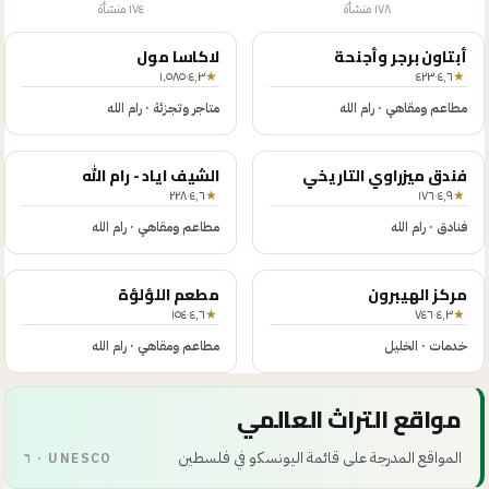
١٧٨
منشأة
١٧٤
منشأة
أبتاون برجر وأجنحة
لاكاسا مول
١٬٥٨٥
·
٤٫٣
★
٤٢٣
·
٤٫٦
★
مطاعم ومقاهي
·
رام الله
متاجر وتجزئة
·
رام الله
فندق ميزراوي التاريخي
الشيف اياد - رام الله
٢٢٨
·
٤٫٦
★
١٧٦
·
٤٫٩
★
فنادق
·
رام الله
مطاعم ومقاهي
·
رام الله
مركز الهيبرون
مطعم اللؤلؤة
١٥٤
·
٤٫٦
★
٧٤٦
·
٤٫٣
★
خدمات
·
الخليل
مطاعم ومقاهي
·
رام الله
مواقع التراث العالمي
المواقع المدرجة على قائمة اليونسكو في فلسطين
UNESCO · ٦