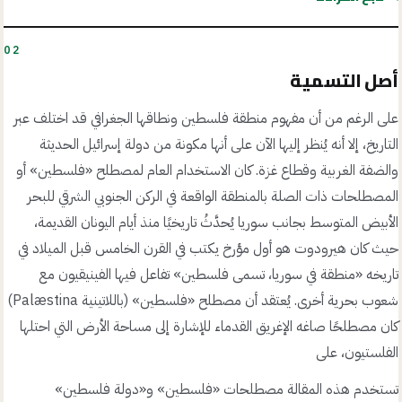
02
أصل التسمية
على الرغم من أن مفهوم منطقة فلسطين ونطاقها الجغرافي قد اختلف عبر
التاريخ، إلا أنه يُنظر إليها الآن على أنها مكونة من دولة إسرائيل الحديثة
والضفة الغربية وقطاع غزة. كان الاستخدام العام لمصطلح «فلسطين» أو
المصطلحات ذات الصلة بالمنطقة الواقعة في الركن الجنوبي الشرقي للبحر
الأبيض المتوسط بجانب سوريا يُحدَّثُ تاريخيًا منذ أيام اليونان القديمة،
حيث كان هيرودوت هو أول مؤرخ يكتب في القرن الخامس قبل الميلاد في
تاريخه «منطقة في سوريا، تسمى فلسطين» تفاعل فيها الفينيقيون مع
شعوب بحرية أخرى. يُعتقد أن مصطلح «فلسطين» (باللاتينية Palæstina)
كان مصطلحًا صاغه الإغريق القدماء للإشارة إلى مساحة الأرض التي احتلها
الفلستيون، على
تستخدم هذه المقالة مصطلحات «فلسطين» و«دولة فلسطين»