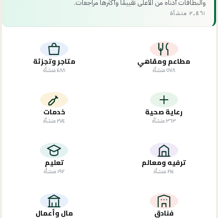
والبطاقات أدناه من الأعلى تقييمًا وأكثرها مراجعات.
٢٬٤٦١ منشأة
مطاعم ومقاهي
متاجر وتجزئة
٥٧٨
منشأة
٤٨٨
منشأة
رعاية صحية
خدمات
٣٦٣
منشأة
٢٧٤
منشأة
ترفيه ومعالم
تعليم
٢١٤
منشأة
١٩٢
منشأة
فنادق
مال وأعمال