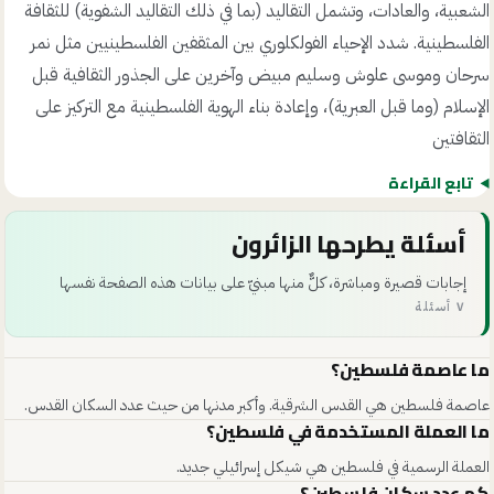
الشعبية، والعادات، وتشمل التقاليد (بما في ذلك التقاليد الشفوية) للثقافة
الفلسطينية. شدد الإحياء الفولكلوري بين المثقفين الفلسطينيين مثل نمر
سرحان وموسى علوش وسليم مبيض وآخرين على الجذور الثقافية قبل
الإسلام (وما قبل العبرية)، وإعادة بناء الهوية الفلسطينية مع التركيز على
الثقافتين
تابع القراءة
أسئلة يطرحها الزائرون
إجابات قصيرة ومباشرة، كلٌّ منها مبنيّ على بيانات هذه الصفحة نفسها
٧ أسئلة
ما عاصمة فلسطين؟
عاصمة فلسطين هي القدس الشرقية. وأكبر مدنها من حيث عدد السكان القدس.
ما العملة المستخدمة في فلسطين؟
العملة الرسمية في فلسطين هي شيكل إسرائيلي جديد.
كم عدد سكان فلسطين؟