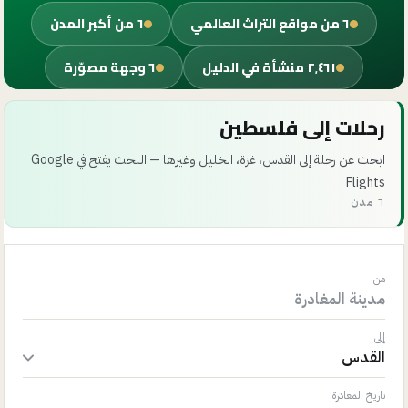
٦
من مواقع التراث العالمي
٦
من أكبر المدن
٢٬٤٦١
منشأة
في الدليل
٦
وجهة مصوّرة
رحلات إلى فلسطين
ابحث عن رحلة إلى القدس، غزة، الخليل وغيرها — البحث يفتح في Google
Flights
٦ مدن
من
إلى
تاريخ المغادرة