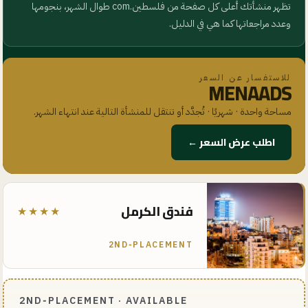
تظهر منشأتك أعلى كل صفحة من
فلسطين.com
طوال الشهر، بنجومها
وعدد مراجعاتها كما هي في الدليل.
للاستفسار عن السعر
MENAADS
مساحة واحدة · شهريًا · تُجدَّد أو تنتقل للمنشأة التالية عند انتهاء الشهر.
اطلب عرض السعر ←
فندق الكرمل
★★★★
2ND‑PLACEMENT
2ND‑PLACEMENT · AVAILABLE