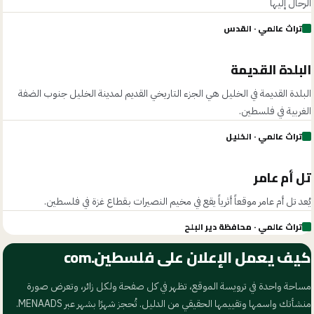
الرحال إليها
تراث عالمي
· القدس
eman
· Public domain
البلدة القديمة
البلدة القديمة في الخليل هي الجزء التاريخي القديم لمدينة الخليل جنوب الضفة
الغربية في فلسطين.
تراث عالمي
· الخليل
RIZEK ABDELJAWAD
· CC BY-SA 4.0
تل أم عامر
يُعد تل أم عامر موقعاً أثرياً يقع في مخيم النصيرات بـقطاع غزة في فلسطين.
تراث عالمي
· محافظة دير البلح
كيف يعمل الإعلان على
فلسطين.com
مساحة واحدة في ترويسة الموقع، تظهر في كل صفحة ولكل زائر، وتعرض صورة
منشأتك واسمها وتقييمها الحقيقي من الدليل. تُحجز شهرًا بشهر عبر MENAADS.