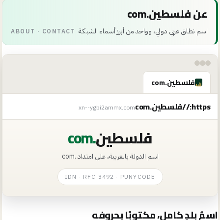
عن فلسطين.com
اسم نطاق عربي دولي، وواحد من أبرز أسماء الشبكة
ABOUT · CONTACT
فلسطين.com
ف
https://
فلسطين.com
xn--ygbi2ammx.com
فلسطين
.com
اسم الدولة بالعربية، على امتداد
.com
IDN · RFC 3492 · PUNYCODE
اسمُ بلدٍ كامل، مكتوبًا بحروفه