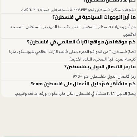
يبلغ عدد سكان فلسطين نحو ٥٬٢٢٧٬١٩٣ نسمة، على مساحة ٦٬٠٢٠ كم².
ما أبرز الوجهات السياحية في فلسطين؟
من أبرز وجهات فلسطين: المصلى القبلي، كنيسة المهد، تل السلطان، المسجد
الأقصى.
كم موقعًا من مواقع التراث العالمي في فلسطين؟
تضمّ فلسطين ٦ من المواقع المدرجة على قائمة التراث العالمي لليونسكو، منها
كنيسة المهد، قبة الصخرة، البلدة القديمة.
ما رمز الاتصال الدولي بـفلسطين؟
رمز الاتصال الدولي بـفلسطين هو +970.
كم منشأة يضمّ دليل الأعمال على فلسطين.com؟
يضمّ الدليل ٢٬٤٦١ منشأة في فلسطين، لكل منها عنوان ورقم هاتف وتقييم.