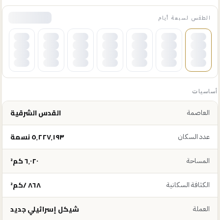
الطقس لسبعة أيام
أساسيات
القدس الشرقية
العاصمة
٥٬٢٢٧٬١٩٣ نسمة
عدد السكان
٦٬٠٢٠ كم²
المساحة
٨٦٨ /كم²
الكثافة السكانية
شيكل إسرائيلي جديد
العملة