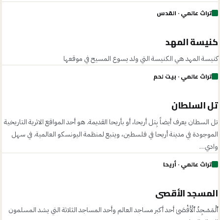
تراث عالمي
· القدس
Neil Ward
· CC BY 2.0
كنيسة المهد
كنيسة المهد هي الكنيسة التي ولد يسوع المسيح في موقعها
تراث عالمي
· بيت لحم
Fullo88 at Italian Wikipedia
· Public domain
تل السلطان
تل السطان يعرف أيضاً بِتل أريحا، أو بأريحا القديمة. هو أحد المواقع الاثرية التاريخية
الموجودة في مدينة أريحا في فلسطين، ويتبع لمنظمة اليونسكو العالمية. في سهل
وادي…
تراث عالمي
· أريحا
Godot13
· CC BY-SA 4.0
المسجد الأقصى
ٱلْمَسْجِدُ ٱلْأَقْصَىٰ أحد أكبر مساجد العالم وأحد المساجد الثلاثة التي يشد المسلمون