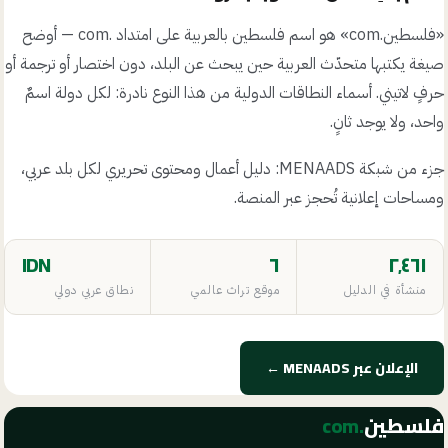
«
فلسطين.com
» هو اسم
فلسطين
بالعربية على امتداد
.com
— أوضح
صيغة يكتبها متحدّث العربية حين يبحث عن البلد، دون اختصار أو ترجمة أو
حرفٍ لاتيني. أسماء النطاقات الدولية من هذا النوع نادرة: لكل دولة اسمٌ
واحد، ولا يوجد ثانٍ.
جزء من شبكة MENAADS: دليل أعمال ومحتوى تحريري لكل بلد عربي،
ومساحات إعلانية تُحجز عبر المنصة.
IDN
٦
٢٬٤٦١
منشأة في الدليل
موقع تراث عالمي
نطاق عربي دولي
الإعلان عبر MENAADS ←
فلسطين
.com