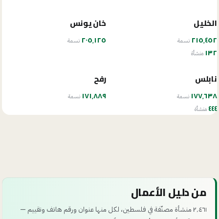
الخليل
خان يونس
٢٠٥٬١٢٥
٢١٥٬٤٥٢
نسمة
نسمة
١٣٢
منشأة
نابلس
رفح
١٧١٬٨٨٩
١٧٧٬٦٣٨
نسمة
نسمة
٤٤٤
منشأة
من دليل الأعمال
٢٬٤٦١ منشأة مصنّفة في فلسطين، لكل منها عنوان ورقم هاتف وتقييم —