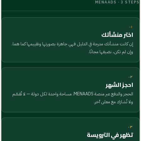
MENAADS · 3 STEPS
٠١
اختر منشأتك
إن كانت منشأتك مدرجة في الدليل فهي جاهزة بصورتها وتقييمها كما هما.
وإن لم تكن، نضيفها مجانًا.
٠٢
احجز الشهر
الحجز والدفع عبر منصة MENAADS. مساحة واحدة لكل دولة — لا تُقسَّم
ولا تُشارَك مع معلن آخر.
٠٣
تظهر في الترويسة