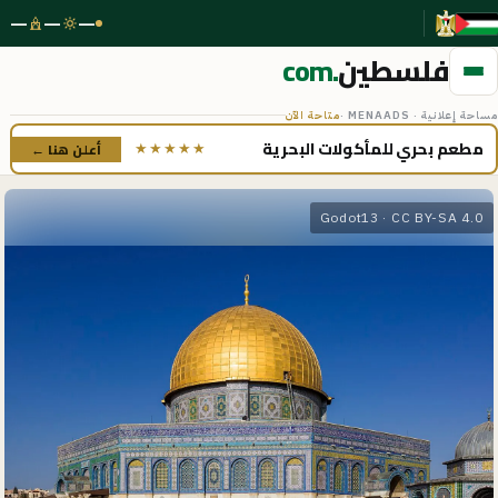
—
—
—
فلسطين
.com
مساحة إعلانية · MENAADS ·
متاحة الآن
مطعم بحري للمأكولات البحرية
أعلن هنا ←
★★★★★
Godot13
· CC BY-SA 4.0